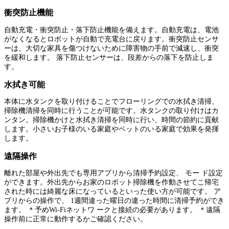
衝突防止機能
自動充電・衝突防止・落下防止機能を備えます。自動充電は、電池
がなくなるとロボットが自動で充電台に戻ります。衝突防止センサ
ーは、大切な家具を傷つけないために障害物の手前で減速し、衝突
を緩和します。 落下防止センサーは、段差からの落下を防止しま
す。
水拭き可能
本体に水タンクを取り付けることでフローリングでの水拭き清掃、
掃除機清掃を同時に行うことが可能です。水タンクの取り付けはカ
ンタン。掃除機かけと水拭き清掃を同時に行い、時間の節約に貢献
します。小さいお子様のいる家庭やペットのいる家庭で効果を発揮
します。
遠隔操作
離れた部屋や外出先でも専用アプリから清掃予約設定、 モー ド設定
ができます。外出先からお家のロボット掃除機を作動させてこ帰宅
された時には綺麗な床になっているといった使い方が可能です。 ア
プリからの操作で、 1週間違った曜日の違った時間に清掃予約ができ
ます。 ＊予めWi-Fiネットワ ークと接続の必要があります。 ＊遠隔
操作前に正常に動作するかご確認ください。