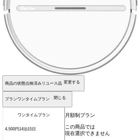
変更する
商品の状態
点検済みリユース品
閉じる
プラン
ワンタイムプラン
月額制プラン
ワンタイムプラン
この商品では
4,500
円
14
泊
15
日
現在選択できません