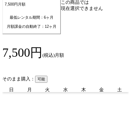
この商品では
7,500
円
月額
現在選択できません
最低レンタル期間：6ヶ月
月額課金の自動終了：
12
ヶ月
7,500
円
(税込)
月額
そのまま購入：
可能
日
月
火
水
木
金
土