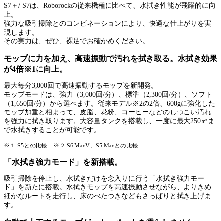
S7＋/ S7は、Roborockの従来機種に比べて、水拭き性能が飛躍的に向
上。
強力な吸引掃除とのコンビネーションにより、快適な仕上がりを実
現します。
その実力は、ぜひ、裸足でお確かめください。
モップに力を加え、高速振動で汚れを拭き取る。水拭き効果
が4倍※1に向上。
最大毎分3,000回で高速振動するモップを新開発。
モップモードは、強力（3,000回/分）、標準（2,300回/分）、ソフト
（1,650回/分）から選べます。従来モデル※2の2倍、600gに強化した
モップ加重と相まって、皮脂、花粉、コーヒーなどのしつこい汚れ
を強力に拭き取ります。大容量タンクを搭載し、一度に最大250㎡ま
で水拭きすることが可能です。
※１ S5との比較 ※２ S6 MaxV、S5 Maxとの比較
「水拭き強力モード」を新搭載。
吸引掃除を停止し、水拭きだけを念入りに行う「水拭き強力モー
ド」を新たに搭載。水拭きモップを高速振動させながら、よりきめ
細かなルートを走行し、床のべたつきなどもさっぱりと拭き上げま
す。