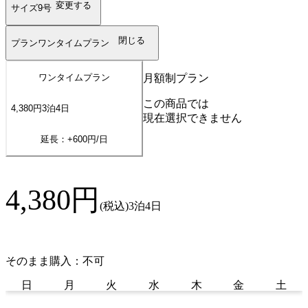
変更する
サイズ
9号
閉じる
プラン
ワンタイムプラン
月額制プラン
ワンタイムプラン
この商品では
4,380
円
3
泊
4
日
現在選択できません
延長：+
600
円/日
4,380
円
(税込)
3泊4日
そのまま購入：不可
日
月
火
水
木
金
土