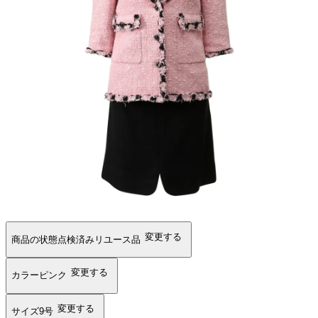
変更する
商品の状態
点検済みリユース品
変更する
カラー
ピンク
変更する
サイズ
9号