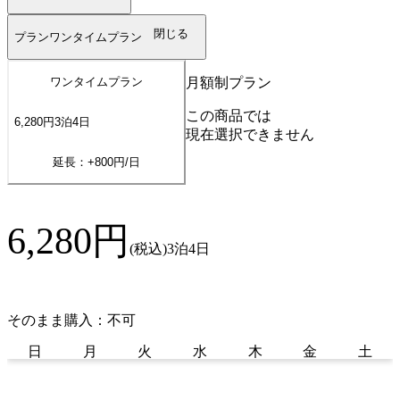
閉じる
プラン
ワンタイムプラン
月額制プラン
ワンタイムプラン
この商品では
6,280
円
3
泊
4
日
現在選択できません
延長：+
800
円/日
6,280
円
(税込)
3泊4日
そのまま購入：不可
日
月
火
水
木
金
土