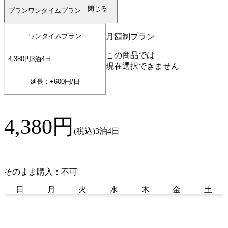
閉じる
プラン
ワンタイムプラン
月額制プラン
ワンタイムプラン
この商品では
4,380
円
3
泊
4
日
現在選択できません
延長：+
600
円/日
4,380
円
(税込)
3泊4日
そのまま購入：不可
日
月
火
水
木
金
土