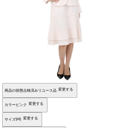
変更する
商品の状態
点検済みリユース品
変更する
カラー
ピンク
変更する
サイズ
9号