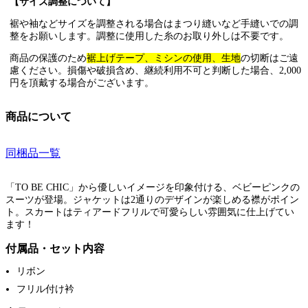
【サイズ調整について】
裾や袖などサイズを調整される場合はまつり縫いなど手縫いでの調
整をお願いします。調整に使用した糸のお取り外しは不要です。
商品の保護のため
裾上げテープ、ミシンの使用、生地
の切断はご遠
慮ください。損傷や破損含め、継続利用不可と判断した場合、2,000
円を頂戴する場合がございます。
商品について
同梱品一覧
「TO BE CHIC」から優しいイメージを印象付ける、ベビーピンクの
スーツが登場。ジャケットは2通りのデザインが楽しめる襟がポイン
ト。スカートはティアードフリルで可愛らしい雰囲気に仕上げてい
ます！
付属品・セット内容
リボン
フリル付け衿