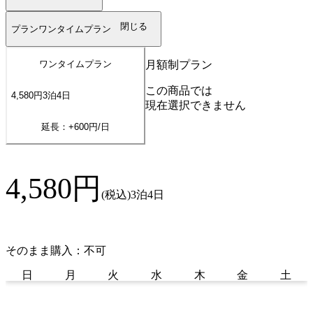
閉じる
プラン
ワンタイムプラン
月額制プラン
ワンタイムプラン
この商品では
4,580
円
3
泊
4
日
現在選択できません
延長：+
600
円/日
4,580
円
(税込)
3泊4日
そのまま購入：不可
日
月
火
水
木
金
土