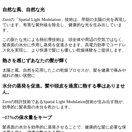
自然な風、自然な光
Zuviの「Spatial Light Modulation」技術は、早朝の太陽の光を再現し
ています。有害な紫外線を除去し、健康的な光を生み出していま
す。
この新たな光による熱伝導技術は、頭全体や周辺の空気ではなく、
髪表面の水分に作用し蒸発を促進させます。高電力効率でコードレ
ス化を実現し、より快適で髪にも優しい乾燥体験をご提供します。
熱さを感じずあなたの髪が輝く
太陽と風。自然を応用したこの乾燥プロセスが、髪を健康で痛みや
縮れの無い状態に
水分の蒸発を促進。髪や頭皮を過度に熱する事はありませ
ん。
Zuviの特許技術であるSpatial Light Modulation技術が生み出す熱が、
効率的に髪表面の水分を乾かします。
~17%の保水量をキープ
髪表面の水分を効率的に蒸発させることで、健康的な髪に必要な保