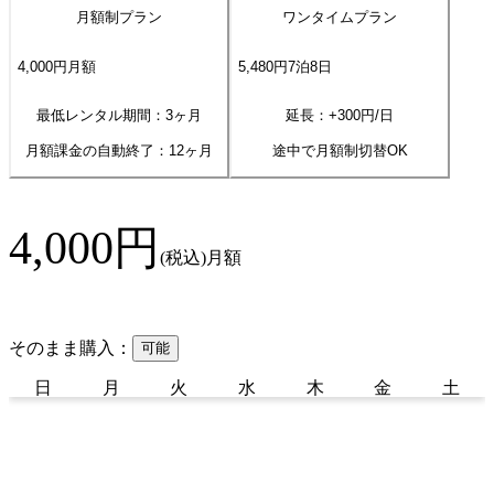
月額制プラン
ワンタイムプラン
4,000
円
月額
5,480
円
7
泊
8
日
最低レンタル期間：3ヶ月
延長：+
300
円/日
月額課金の自動終了：
12
ヶ月
途中で月額制切替OK
4,000
円
(税込)
月額
そのまま購入：
可能
日
月
火
水
木
金
土