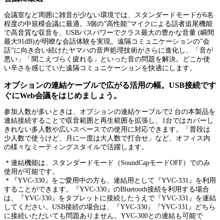
会議室など周囲に雑音が少ない環境では、スタンダードモードが6名
程度の中規模会議に最適。3個の”高性能”マイクによる話者追尾機能
で高音質な収音を、USBバスパワーでクラス最大の豊かな音量 (瞬間
最大91dB)が明瞭な会話体験を実現。遠隔コミュニケーションの”会
話”に向き合い続けたヤマハの音声処理技術がさらに進化し、「音が
悪い」「聞こえづらく疲れる」といった音の問題を解決。どこか使
い辛さを感じていた遠隔コミュニケーションを快適にします。
オプションの連結ケーブルで広がる活用の幅。USB接続です
ぐにWeb会議をはじめましょう。
参加人数が多いときは、オプションの連結ケーブルで2 台の本製品を
連結接続することで収音範囲と再生範囲を拡張し、1台ではカバーし
きれない多人数や広いスペースでの使用に対応できます。「普段は
少人数で使うけど、月に一度は大人数で打合せ」など、オフィス内
の様々なミーティングスタイルで活躍します。
＊連結機能は、スタンダードモード（SoundCapモードOFF）でのみ
使用が可能です。
＊『YVC-330』をご愛用中の方も、連結用として『YVC-331』を利用
することができます。『YVC-330』のBluetooth接続を利用する場合
は、『YVC-330』をタブレットに接続したうえで『YVC-331』を連結
してください。USB接続の場合は、『YVC-330』『YVC-331』どちら
に接続いただいても問題ありません。YVC-300との連結も可能で