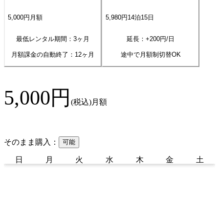
5,000
円
月額
5,980
円
14
泊
15
日
最低レンタル期間：3ヶ月
延長：+
200
円/日
月額課金の自動終了：
12
ヶ月
途中で月額制切替OK
5,000
円
(税込)
月額
そのまま購入：
可能
日
月
火
水
木
金
土