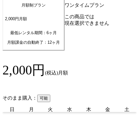
ワンタイムプラン
月額制プラン
この商品では
2,000
円
月額
現在選択できません
最低レンタル期間：6ヶ月
月額課金の自動終了：
12
ヶ月
2,000
円
(税込)
月額
そのまま購入：
可能
日
月
火
水
木
金
土