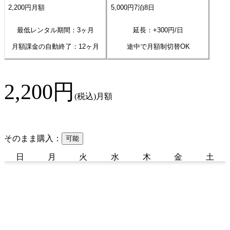
2,200
円
月額
5,000
円
7
泊
8
日
最低レンタル期間：3ヶ月
延長：+
300
円/日
月額課金の自動終了：
12
ヶ月
途中で月額制切替OK
2,200
円
(税込)
月額
そのまま購入：
可能
日
月
火
水
木
金
土