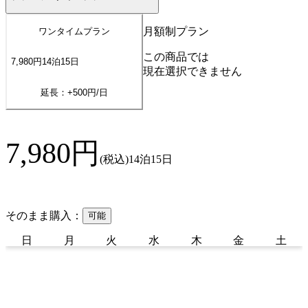
月額制プラン
ワンタイムプラン
この商品では
7,980
円
14
泊
15
日
現在選択できません
延長：+
500
円/日
7,980
円
(税込)
14泊15日
そのまま購入：
可能
日
月
火
水
木
金
土