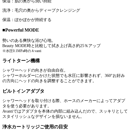
保湿：肌の奥から潤い持続
洗浄：毛穴の奥からディープクレンジング
保温：ぽかぽかが持続する
■Powerful MODE
勢いのある爽快な浴び心地。
Beauty MODE時と比較して拭き上げ高さ約25％アップ
※水圧0.1MPa時のＡvanti
ライトターン機構
シャワーヘッドの向きが自由自在。
シャワーホルダーにかけた状態でも水圧に影響されず、360°お好み
の方向にヘッドの向きを調整することができます。
ビルトインアダプタ
シャワーヘッドを取り付ける際、ホースのメーカーによってアダプ
タを使う必要があります。
Avantiではアダプタを本体の内部に組み込んだので、スッキリとして
スタイリッシュなデザインを損ないません。
浄水カートリッジご使用の目安