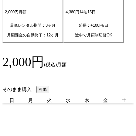
2,000
円
月額
4,380
円
14
泊
15
日
最低レンタル期間：3ヶ月
延長：+
100
円/日
月額課金の自動終了：
12
ヶ月
途中で月額制切替OK
2,000
円
(税込)
月額
そのまま購入：
可能
日
月
火
水
木
金
土