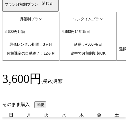
閉じる
プラン
月額制プラン
月額制プラン
ワンタイムプラン
3,600
円
月額
4,880
円
14
泊
15
日
最低レンタル期間：3ヶ月
延長：+
300
円/日
選択
月額課金の自動終了：
12
ヶ月
途中で月額制切替OK
3,600
円
(税込)
月額
そのまま購入：
可能
日
月
火
水
木
金
土