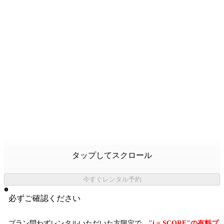
タップしてスクロール
今すぐレンタル予約
必ずご確認ください
プラン問わずレンタルいただいた方限定で、
"i = SCORE"の有料プ