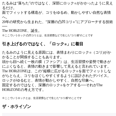
たるみは“落ちた”のではなく、深部にロック
がかかったように見え
※
るだけ。
面でフィットする構造が、コリをゆるめ、動かしやすい自然な表情
へ。
20年の研究から生まれた、“深層の凸凹コリ
”にアプローチする技術
※
──
The HORiZONE、誕生。
※ここでいうロック/凸凹コリとは、生活習慣などで生じた“コリ感”のことです
引き上げるのではなく、「ロック
」に着目
※
たるみのように見える原因には、表情まわりにロック
（コリ)がか
※
かることが関係することもあります。
頭から顔へ続く一枚の膜（ファシア）は、生活習慣や姿勢で動きが
にぶくなると、表情の動きまで影響して見えると言われています。
The HORiZONEは、この“縦横に広がるロック
を面でフィットしな
※
がらとらえ、コリをほぐしやすくするように設計されたデバイス。
ロックがゆるむと、表情が動かしやすく、自然な印象へ。
固定するのではなく、深層のロック
をケアする──それがThe
※
HORiZONEの考え方です。
※ここでいうロックとは、生活習慣などで生じた“コリ感”のことです
ザ・ホライゾン