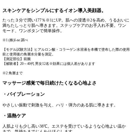
スキンケアをシンプルにするイオン導入美顔器。
たった３分で潤い177％※1にUP。肌への浸透※2を高め、うるおいに
満ちたしっとり肌へ導きます。ステップケアのお手入れ不要。ワン
モード、ワンボタンで簡単操作。
※1 (株)I-ne 調べ
【モデル試験方法】ヒアルロン酸・コラーゲン水溶液を本機で塗布した際の使用
前と使用後の角層水分量を測定。
【測定部位】前腕
【被験者】20～40代 男女12名※効果には個人差があります
※2 角層まで
マッサージ感覚で毎日続けたくなる心地よさ
・バイブレーション
やさしい振動で刺激を与え、ハリ・弾力のある肌に導きます。
・温熱ケア
人肌よりも少し高い38℃。エステを受けているような心地よい温か
さで、気持ちまでじんわりほぐします。