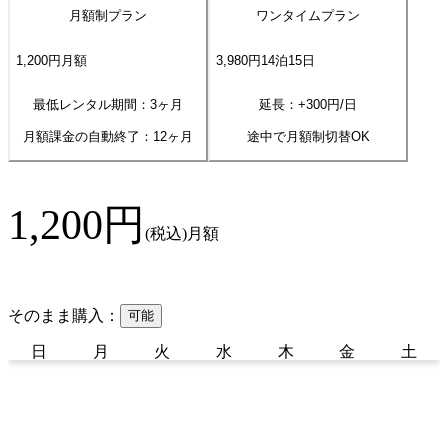
月額制プラン
ワンタイムプラン
1,200
円
月額
3,980
円
14
泊
15
日
最低レンタル期間：3ヶ月
延長：+
300
円/日
月額課金の自動終了：
12
ヶ月
途中で月額制切替OK
1,200
円
(税込)
月額
そのまま購入：
可能
日
月
火
水
木
金
土