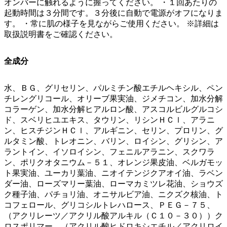
オンバーに触れるように握ってください。 ・１回あたりの
起動時間は３分間です。３分後に自動で電源がオフになりま
す。 ・常に肌の様子を見ながらご使用ください。 ※詳細は
取扱説明書をご確認ください。
全成分
水、ＢＧ、グリセリン、パルミチン酸エチルヘキシル、ペン
チレングリコール、オリーブ果実油、ジメチコン、加水分解
コラーゲン、加水分解ヒアルロン酸、アスコルビルグルコシ
ド、スベリヒユエキス、タウリン、リシンＨＣｌ、アラニ
ン、ヒスチジンＨＣｌ、アルギニン、セリン、プロリン、グ
ルタミン酸、トレオニン、バリン、ロイシン、グリシン、ア
ラントイン、イソロイシン、フェニルアラニン、スクワラ
ン、ポリクオタニウム－５１、オレンジ果皮油、ベルガモッ
ト果実油、ユーカリ葉油、ニオイテンジクアオイ油、ラベン
ダー油、ローズマリー葉油、ローマカミツレ花油、ショウズ
ク種子油、パチョリ油、オニサルビア油、ニクズク核油、ト
コフェロール、グリコシルトレハロース、ＰＥＧ－７５、
（アクリレーツ／アクリル酸アルキル（Ｃ１０－３０））ク
ロスポリマー、（アクリル酸ヒドロキシエチル／アクリロイ