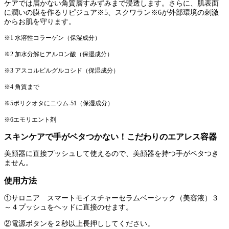
ケアでは届かない角質層すみずみまで浸透します。さらに、肌表面
に潤いの膜を作るリピジュア※5、スクワラン※6が外部環境の刺激
からお肌を守ります。
※1 水溶性コラーゲン（保湿成分）
※2 加水分解ヒアルロン酸（保湿成分）
※3 アスコルビルグルコシド（保湿成分）
※4 角質まで
※5ポリクオタにニウム-51（保湿成分）
※6エモリエント剤
スキンケアで手がベタつかない！こだわりのエアレス容器
美顔器に直接プッシュして使えるので、美顔器を持つ手がベタつき
ません。
使用方法
①サロニア スマートモイスチャーセラムベーシック（美容液）３
～４プッシュをヘッドに直接のせます。
②電源ボタンを２秒以上長押ししてください。