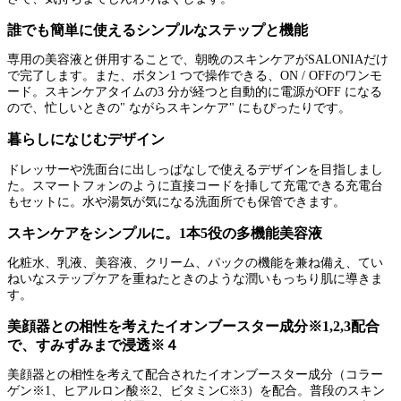
誰でも簡単に使えるシンプルなステップと機能
専用の美容液と併用することで、朝晩のスキンケアがSALONIAだけ
で完了します。また、ボタン1 つで操作できる、ON / OFFのワンモ
ード。スキンケアタイムの3 分が経つと自動的に電源がOFF になる
ので、忙しいときの" ながらスキンケア" にもぴったりです。
暮らしになじむデザイン
ドレッサーや洗面台に出しっぱなしで使えるデザインを目指しまし
た。スマートフォンのように直接コードを挿して充電できる充電台
もセットに。水や湯気が気になる洗面所でも保管できます。
スキンケアをシンプルに。1本5役の多機能美容液
化粧水、乳液、美容液、クリーム、パックの機能を兼ね備え、てい
ねいなステップケアを重ねたときのような潤いもっちり肌に導きま
す。
美顔器との相性を考えたイオンブースター成分※1,2,3配合
で、すみずみまで浸透※４
美顔器との相性を考えて配合されたイオンブースター成分（コラー
ゲン※1、ヒアルロン酸※2、ビタミンC※3）を配合。普段のスキン