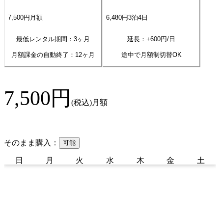
7,500
円
月額
6,480
円
3
泊
4
日
最低レンタル期間：3ヶ月
延長：+
600
円/日
月額課金の自動終了：
12
ヶ月
途中で月額制切替OK
7,500
円
(税込)
月額
そのまま購入：
可能
日
月
火
水
木
金
土