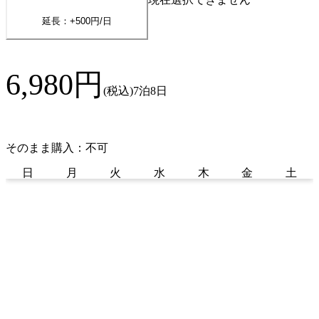
延長：+
500
円/日
6,980
円
(税込)
7泊8日
そのまま購入：不可
日
月
火
水
木
金
土