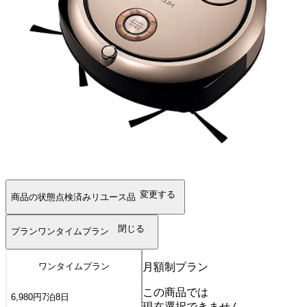
変更する
商品の状態
点検済みリユース品
閉じる
プラン
ワンタイムプラン
月額制プラン
ワンタイムプラン
この商品では
6,980
円
7
泊
8
日
現在選択できません