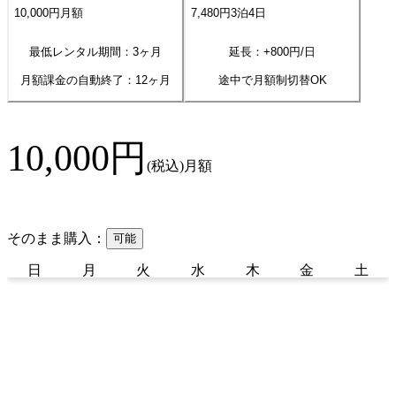
10,000
円
月額
7,480
円
3
泊
4
日
最低レンタル期間：3ヶ月
延長：+
800
円/日
月額課金の自動終了：
12
ヶ月
途中で月額制切替OK
10,000
円
(税込)
月額
そのまま購入：
可能
日
月
火
水
木
金
土