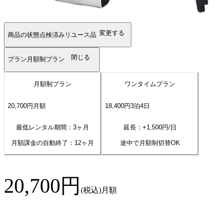
変更する
商品の状態
点検済みリユース品
閉じる
プラン
月額制プラン
月額制プラン
ワンタイムプラン
20,700
円
月額
18,400
円
3
泊
4
日
最低レンタル期間：3ヶ月
延長：+
1,500
円/日
月額課金の自動終了：
12
ヶ月
途中で月額制切替OK
20,700
円
(税込)
月額