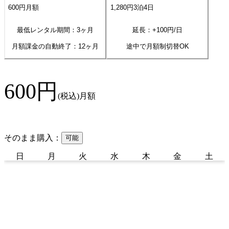
600
円
月額
1,280
円
3
泊
4
日
最低レンタル期間：3ヶ月
延長：+
100
円/日
月額課金の自動終了：
12
ヶ月
途中で月額制切替OK
600
円
(税込)
月額
そのまま購入：
可能
日
月
火
水
木
金
土