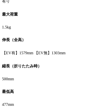
有り
最大荷重
1.5kg
伸長（全高）
【EV有】1579mm 【EV無】1303mm
縮長（折りたたみ時）
500mm
最低高
477mm