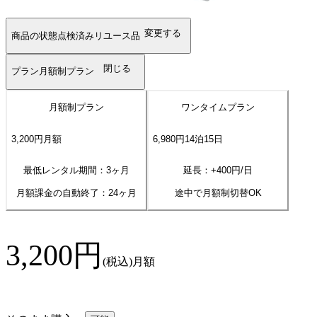
変更する
商品の状態
点検済みリユース品
閉じる
プラン
月額制プラン
月額制プラン
ワンタイムプラン
3,200
円
月額
6,980
円
14
泊
15
日
最低レンタル期間：3ヶ月
延長：+
400
円/日
月額課金の自動終了：
24
ヶ月
途中で月額制切替OK
3,200
円
(税込)
月額