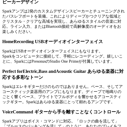
ピーカーデザイン
Sparkアンプは2発のカスタムデザインスピーカーとチューニングされ
たバスレフポートを装備。これによりディープかつクリアな低域と
クリスタル・クリアな高域を実現し、あらゆるスタイルの音楽に対
応。ライン入力、またはBluetooth接続で高解像度のオーディオをお
楽しみください。
HomeRecording USBオーディオインターフェイス
SparkはUSBオーディオインターフェイスにもなります。
Sparkをコンピュータに接続して、手軽にレコーディング。嬉しいこ
とに、SparkにはPresonusのStudio One Primeが付属しています。
Perfect forElectric,Bass andAcoustic Guitar あらゆる楽器に対
応する多彩なトーン
Sparkはエレキギターだけのものではありません。ベース、そしてア
コースティック楽器用のアンプにもなります。ディープで地鳴りの
ごとく響くベース、ブライトでフルボディを響かせるアコースティ
ックギター。Sparkはあらゆる楽器にとって頼れるアンプです。
VoiceCommand ギターから手を離すことなくコントロール
Sparkアプリはボイス・コマンドに対応。「ロックの曲を流して」
「ブルースのバッキングを流して」のように、あなたのプレイをフ