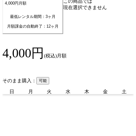
この商品では
4,000
円
月額
現在選択できません
最低レンタル期間：3ヶ月
月額課金の自動終了：
12
ヶ月
4,000
円
(税込)
月額
そのまま購入：
可能
日
月
火
水
木
金
土