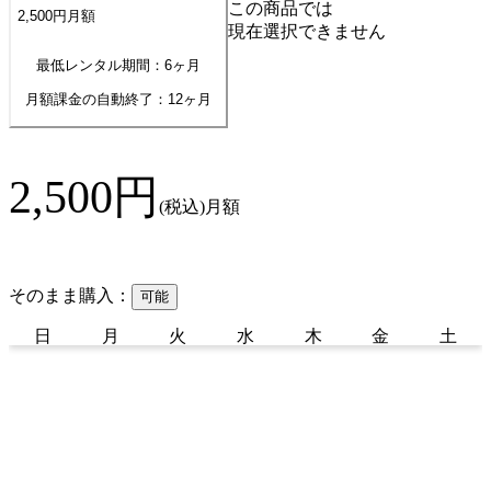
この商品では
2,500
円
月額
現在選択できません
最低レンタル期間：6ヶ月
月額課金の自動終了：
12
ヶ月
2,500
円
(税込)
月額
そのまま購入：
可能
日
月
火
水
木
金
土