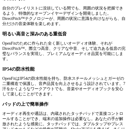
自分のプレイリストに没頭している間でも、周囲の状況を把握でき
るよう、特徴的なオープンイヤーデザインを開発しました。
DirectPitch™テクノロジーが、周囲の状況に意識を向けながらも、自
分だけの音楽体験を楽しめます。
明るい高音と深みのある重低音
OpenFitのために作られた全く新しいオーディオ体験、それが
DirectPitch™。際立つ高音、クリアな中音、そして迫力ある低音の完
璧なバランスを実現し、プレミアムなオーディオ品質を可能にしま
す。
IP54の防水性能
OpenFitはIP54の防水性能を持ち、防水スチールメッシュとガーゼの
二重構造で保護し、音声品質を向上させるよう設計されています。7
汗をかくようなワークアウトでも、音楽やオーディオブックを安心
して楽しむことができます。
バッドの上で簡単操作
オーディオ再生や通話は、内蔵されたタッチパッドで直接コントロ
ールすることができ、端末の追加操作は必要なし。あなたの手が解
放されたような感覚に。タッチパッドでは、ダブルタップやプレス