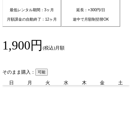
最低レンタル期間：3ヶ月
延長：+
300
円/日
月額課金の自動終了：
12
ヶ月
途中で月額制切替OK
1,900
円
(税込)
月額
そのまま購入：
可能
日
月
火
水
木
金
土