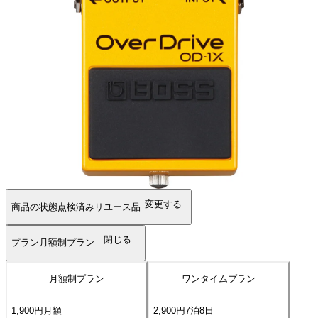
変更する
商品の状態
点検済みリユース品
閉じる
プラン
月額制プラン
月額制プラン
ワンタイムプラン
1,900
円
月額
2,900
円
7
泊
8
日