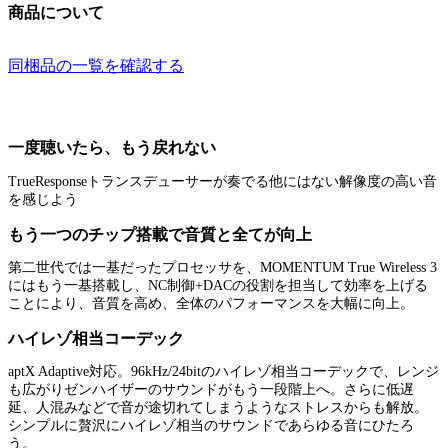
商品について
同梱品の一覧を確認する
一度聴いたら、もう戻れない
TrueResponseトランスデューサーが奏でる他にはない解像度の高い音
を感じよう
もう一つのチップ搭載で音質と全てが向上
第二世代では一基だったプロセッサを、MOMENTUM True Wireless 3
にはもう一基搭載し、NC制御+DACの役割を担当して効率を上げる
ことにより、音質を高め、全体のパフォーマンスを大幅に向上。
ハイレゾ相当コーデック
aptX Adaptive対応。96kHz/24bitのハイレゾ相当コーデックで、レンジ
も広がりゼンハイザーのサウンドがもう一段階上へ。さらに低遅
延、人混みなどで音が途切れてしまうようなストレスからも解放。
シンプルに贅沢にハイレゾ相当のサウンドであらゆる音にひたろ
う。