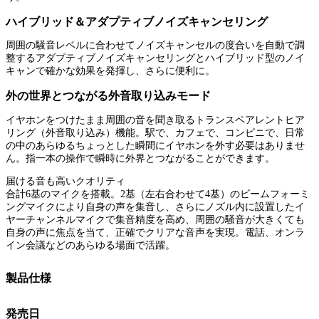
ハイブリッド＆アダプティブノイズキャンセリング
周囲の騒音レベルに合わせてノイズキャンセルの度合いを自動で調
整するアダプティブノイズキャンセリングとハイブリッド型のノイ
キャンで確かな効果を発揮し、さらに便利に。
外の世界とつながる外音取り込みモード
イヤホンをつけたまま周囲の音を聞き取るトランスペアレントヒア
リング（外音取り込み）機能。駅で、カフェで、コンビニで、日常
の中のあらゆるちょっとした瞬間にイヤホンを外す必要はありませ
ん。指一本の操作で瞬時に外界とつながることができます。
届ける音も高いクオリティ
合計6基のマイクを搭載。2基（左右合わせて4基）のビームフォーミ
ングマイクにより自身の声を集音し、さらにノズル内に設置したイ
ヤーチャンネルマイクで集音精度を高め、周囲の騒音が大きくても
自身の声に焦点を当て、正確でクリアな音声を実現。電話、オンラ
イン会議などのあらゆる場面で活躍。
製品仕様
発売日