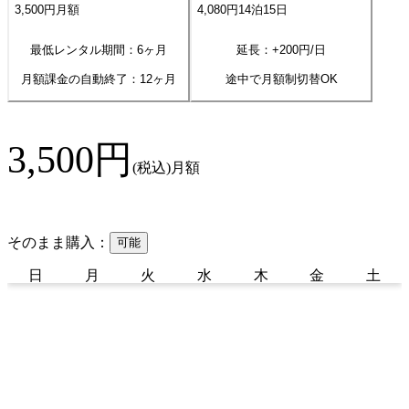
3,500
円
月額
4,080
円
14
泊
15
日
最低レンタル期間：6ヶ月
延長：+
200
円/日
月額課金の自動終了：
12
ヶ月
途中で月額制切替OK
3,500
円
(税込)
月額
そのまま購入：
可能
日
月
火
水
木
金
土