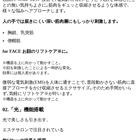
との無い気持ちよさに｡筋肉をギュッと収縮させるような体感で､
様々な悩みへアプローチします｡
人の手では届きにくい深い筋肉層にもしっかり刺激します｡
胸鎖、乳突筋
僧帽筋
for FACE お顔のリフトケア※に｡
※機器を上に向かって動かすこと｡
※顔を刺激したことによる一時的な変化｡
効果には個人差があります｡
微弱な電気刺激(EMS)を人体に通すことで､普段動かさない筋肉に直
接アプローチをかけ収縮させるエクササイズ｡そのため手間がいら
ず､気軽にリフトケア※が叶います｡
※機器を上に向かって動かすこと
02.「光」機能搭載
光で美しさも引き出す。
エステサロンで注目されている