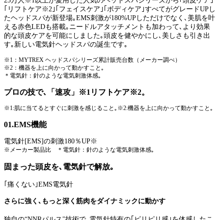
25万人※1以上が愛用した人気のヘッドスパシリーズから｢頭皮ケア｣
｢リフトケア※2｣｢フェイスケア｣｢ボディケア｣すべてがグレードUPし
たヘッドスパが新登場｡EMS刺激が180%UPしただけでなく､美肌を叶
える赤色LEDも搭載｡ニードルアタッチメントも加わって､より効果
的な頭皮ケアを可能にしました｡頭皮を健やかにし､美しさも引き出
す｡新しい電気針ヘッドスパの誕生です｡
※1：MYTREX ヘッドスパシリーズ累計販売台数（メーカー調べ）
※2：機器を上に向かって動かすこと｡
＊電気針：針のような電気刺激体感｡
プロの技で､「速攻」※1リフトケア※2。
※1:肌に当てるとすぐに刺激を感じること｡※2:機器を上に向かって動かすこと｡
01.EMS機能
電気針[EMS]の刺激180％UP※
※メーカー製品比 ＊電気針：針のような電気刺激体感｡
固まった頭皮を､電気針で解放｡
｢痛くない｣EMS電気針
さらに強く､もっと深く筋肉をダイナミックに動かす
独自の“NNRパルス"技術で､電気針特有の｢ピリピリ感｣を体感したこ