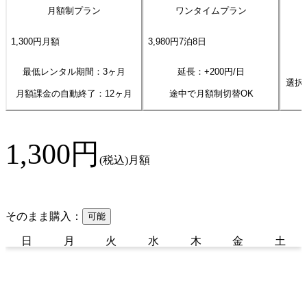
月額制プラン
ワンタイムプラン
1,300
円
月額
3,980
円
7
泊
8
日
最低レンタル期間：3ヶ月
延長：+
200
円/日
選択
月額課金の自動終了：
12
ヶ月
途中で月額制切替OK
1,300
円
(税込)
月額
そのまま購入：
可能
日
月
火
水
木
金
土