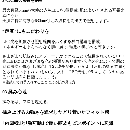
約630nmの波長を採用
最大直径5mmの大粒の赤色LEDを9個搭載｡肌に良いとされる可視光
線のうち､
美肌に特に有効な630nm付近の波長を高出力で照射します｡
“輝度"にもこだわりを
LED光を拡散させ照射範囲を広くする独自構造を搭載｡
エネルギーをまんべんなく肌に届け､理想の美肌へと導きます｡
さまざまな肌悩みにアプローチができることで注目されているLED
光｡LEDにはさまざまな色の種類がありますが､光の色によって肌の
到達深度が異なり､赤色LEDは波長が長いためよりお肌の奥まで届く
とされています｡いつものお手入れにLED光をプラスして､ツヤのあ
るハリ肌※を目指しましょう｡
※継続してお手入れすることによる肌の見え方
03.揉み心地
揉み感は、プロを超える。
揉み上げる力強さを追求したどり着いたフィット感
｢内回転｣と｢狭可動｣で硬い頭皮もピンポイントに刺激