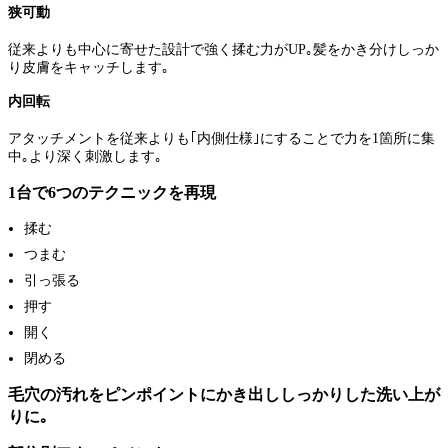
狭可動
従来よりも中心に寄せた設計で強く揉む力がUP｡髪をかき分けしっか
り皮膚をキャッチします｡
内回転
アタッチメントを従来よりも｢内側仕様｣にすることで力を1箇所に集
中｡より深く刺激します｡
1台で6つのテクニックを再現
揉む
つまむ
引っ張る
押す
開く
閉める
毛穴の汚れをピンポイントにかき出ししっかりした洗い上が
りに｡