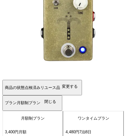
変更する
商品の状態
点検済みリユース品
閉じる
プラン
月額制プラン
月額制プラン
ワンタイムプラン
3,400
円
月額
4,480
円
7
泊
8
日