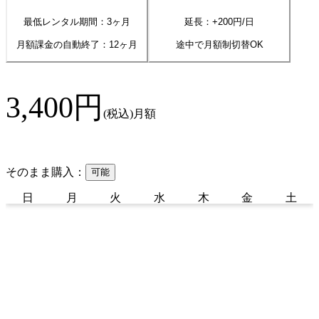
最低レンタル期間：3ヶ月
延長：+
200
円/日
月額課金の自動終了：
12
ヶ月
途中で月額制切替OK
3,400
円
(税込)
月額
そのまま購入：
可能
日
月
火
水
木
金
土