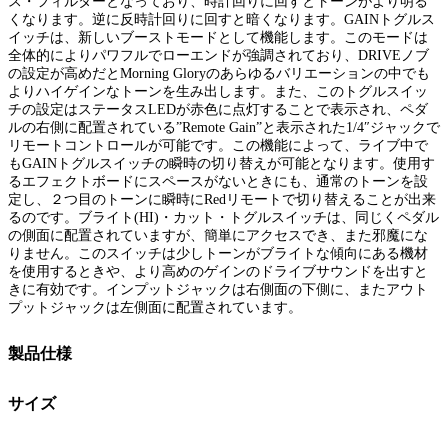
ス・フィルターとなっており、時計回りに回すとトーンがより明る
くなります。逆に反時計回りに回すと暗くなります。GAINトグルス
イッチは、新しいブーストモードとして機能します。このモードは
全体的によりパワフルでローエンドが強調されており、DRIVEノブ
の設定が高めだとMorning Gloryのあらゆるバリエーションの中でも
よりハイゲインなトーンを生み出します。また、このトグルスイッ
チの設定はステータスLEDが赤色に点灯することで表示され、ペダ
ルの右側に配置されている”Remote Gain”と表示された1/4″ジャックで
リモートコントロールが可能です。この機能によって、ライブ中で
もGAINトグルスイッチの瞬時の切り替えが可能となります。使用す
るエフェクトボードにスペースがないときにも、通常のトーンを設
定し、２つ目のトーンに瞬時にRedリモートで切り替えることが出来
るのです。ブライト(HI)・カット・トグルスイッチは、同じくペダル
の側面に配置されていますが、簡単にアクセスでき、また邪魔にな
りません。このスイッチは少しトーンがブライトな傾向にある機材
を使用するときや、より高めのゲインのドライブサウンドを出すと
きに有効です。インプットジャックは右側面の下側に、またアウト
プットジャックは左側面に配置されています。
製品仕様
サイズ