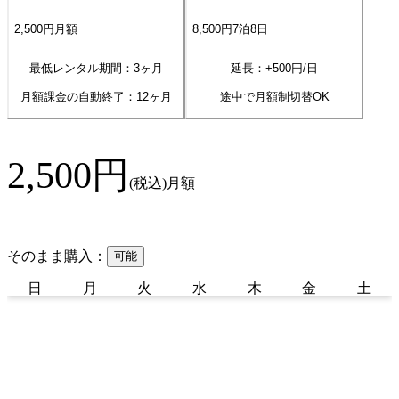
2,500
円
月額
8,500
円
7
泊
8
日
最低レンタル期間：3ヶ月
延長：+
500
円/日
月額課金の自動終了：
12
ヶ月
途中で月額制切替OK
2,500
円
(税込)
月額
そのまま購入：
可能
日
月
火
水
木
金
土