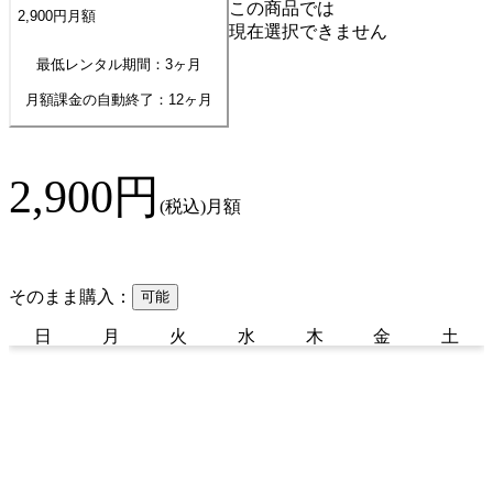
この商品では
2,900
円
月額
現在選択できません
最低レンタル期間：3ヶ月
月額課金の自動終了：
12
ヶ月
2,900
円
(税込)
月額
そのまま購入：
可能
日
月
火
水
木
金
土