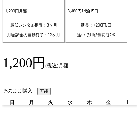
1,200
円
月額
3,480
円
14
泊
15
日
最低レンタル期間：3ヶ月
延長：+
200
円/日
月額課金の自動終了：
12
ヶ月
途中で月額制切替OK
1,200
円
(税込)
月額
そのまま購入：
可能
日
月
火
水
木
金
土