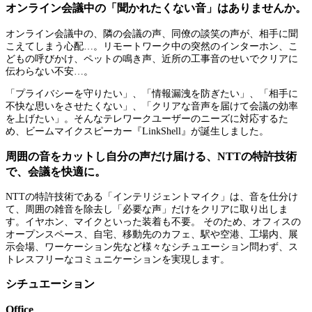
オンライン会議中の「聞かれたくない音」はありませんか。
オンライン会議中の、隣の会議の声、同僚の談笑の声が、相手に聞
こえてしまう心配…。リモートワーク中の突然のインターホン、こ
どもの呼びかけ、ペットの鳴き声、近所の工事音のせいでクリアに
伝わらない不安…。
「プライバシーを守りたい」、「情報漏洩を防ぎたい」、「相手に
不快な思いをさせたくない」、「クリアな音声を届けて会議の効率
を上げたい」。そんなテレワークユーザーのニーズに対応するた
め、ビームマイクスピーカー『LinkShell』が誕生しました。
周囲の音をカットし自分の声だけ届ける、NTTの特許技術
で、会議を快適に。
NTTの特許技術である「インテリジェントマイク」は、音を仕分け
て、周囲の雑音を除去し「必要な声」だけをクリアに取り出しま
す。イヤホン、マイクといった装着も不要。 そのため、オフィスの
オープンスペース、自宅、移動先のカフェ、駅や空港、工場内、展
示会場、ワーケーション先など様々なシチュエーション問わず、ス
トレスフリーなコミュニケーションを実現します。
シチュエーション
Office