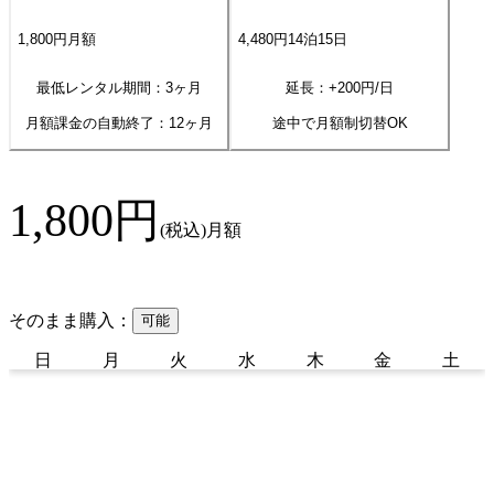
1,800
円
月額
4,480
円
14
泊
15
日
最低レンタル期間：3ヶ月
延長：+
200
円/日
月額課金の自動終了：
12
ヶ月
途中で月額制切替OK
1,800
円
(税込)
月額
そのまま購入：
可能
日
月
火
水
木
金
土