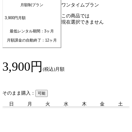
ワンタイムプラン
月額制プラン
この商品では
3,900
円
月額
現在選択できません
最低レンタル期間：3ヶ月
月額課金の自動終了：
12
ヶ月
3,900
円
(税込)
月額
そのまま購入：
可能
日
月
火
水
木
金
土