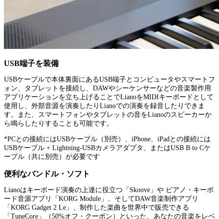
USB端子を装備
USBケーブルで本体裏面にあるUSB端子とコンピュータやスマートフ
ォン、タブレットを接続し、DAWやシーケンサーなどの音楽製作用
アプリケーションを立ち上げることでLianoをMIDIキーボードとして
使用し、外部音源を演奏したりLianoでの演奏を録音したりできま
す。また、スマートフォンやタブレットの音をLianoのスピーカーか
ら鳴らしたりすることも可能です。
*PCとの接続にはUSBケーブル（別売）、iPhone、iPadとの接続には
USBケーブル + Lightning-USBカメラアダプタ、またはUSB B to Cケ
ーブル（共に別売）が必要です
便利なバンドル・ソフト
Lianoはキーボード演奏の上達に役立つ「Skoove」や ピアノ・キーボ
ード音源アプリ「KORG Module」、そしてDAW音楽制作アプリ
「KORG Gadget 2 Le」、制作した楽曲を世界中で販売できる
「TuneCore」（50%オフ・クーポン）といった、あなたの音楽をレベ