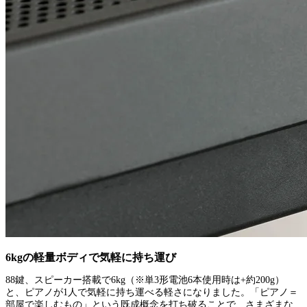
6kgの軽量ボディで気軽に持ち運び
88鍵、スピーカー搭載で6kg（※単3形電池6本使用時は+約200g）
と、ピアノが1人で気軽に持ち運べる軽さになりました。「ピアノ＝
部屋で楽しむもの」という既成概念を打ち破ることで、さまざまな