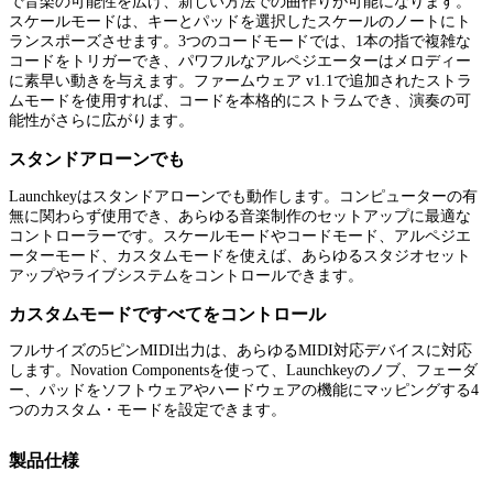
で音楽の可能性を広げ、新しい方法での曲作りが可能になります。
スケールモードは、キーとパッドを選択したスケールのノートにト
ランスポーズさせます。3つのコードモードでは、1本の指で複雑な
コードをトリガーでき、パワフルなアルペジエーターはメロディー
に素早い動きを与えます。ファームウェア v1.1で追加されたストラ
ムモードを使用すれば、コードを本格的にストラムでき、演奏の可
能性がさらに広がります。
スタンドアローンでも
Launchkeyはスタンドアローンでも動作します。コンピューターの有
無に関わらず使用でき、あらゆる音楽制作のセットアップに最適な
コントローラーです。スケールモードやコードモード、アルペジエ
ーターモード、カスタムモードを使えば、あらゆるスタジオセット
アップやライブシステムをコントロールできます。
カスタムモードですべてをコントロール
フルサイズの5ピンMIDI出力は、あらゆるMIDI対応デバイスに対応
します。Novation Componentsを使って、Launchkeyのノブ、フェーダ
ー、パッドをソフトウェアやハードウェアの機能にマッピングする4
つのカスタム・モードを設定できます。
製品仕様