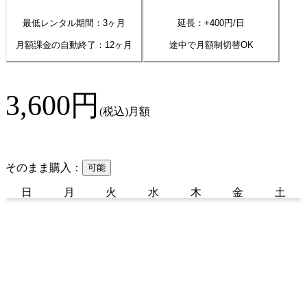
最低レンタル期間：3ヶ月
延長：+
400
円/日
月額課金の自動終了：
12
ヶ月
途中で月額制切替OK
3,600
円
(税込)
月額
そのまま購入：
可能
日
月
火
水
木
金
土