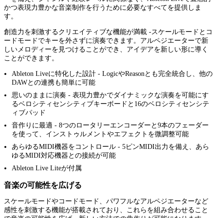
かつ表現力豊かな音楽制作を行うために必要なすべてを提供しま
す。
創造力を刺激するクリエイティブな機能が満載 -スケールモードとコ
ードモードでキーを外さずに演奏できます。アルペジエーターで新
しいメロディーを見つけることができ、アイデアを新しい形に導く
ことができます。
Ableton Liveに特化した設計 - LogicやReasonとも完全統合し、他の
DAWとの連携も簡単に可能
思いのままに演奏 - 表現力豊かでダイナミックな演奏を可能にす
るベロシティセンシティブキーボードと16のベロシティセンシテ
ィブパッド
音作りに最適 - 8つのロータリーエンコーダーと9本のフェーダー
を使って、インストゥルメントやエフェクトを微調整可能
あらゆるMIDI機器をコントロール - 5ピンMIDI出力を備え、あら
ゆるMIDI対応機器との接続が可能
Ableton Live Liteが付属
音楽の可能性を広げる
スケールモードやコードモード、パワフルなアルペジエーターなど
感性を刺激する機能が搭載されており、これらを組み合わせること