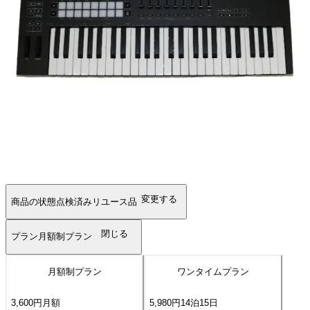
変更する
商品の状態
点検済みリユース品
閉じる
プラン
月額制プラン
月額制プラン
ワンタイムプラン
3,600
円
月額
5,980
円
14
泊
15
日