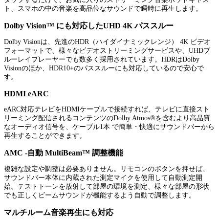
ト、スマホの中の音楽を高品位なサウンドで瞬時に再生します。
Dolby Vision™ にも対応したUHD 4K パススルー
Dolby Visionは、先進のHDR（ハイダイナミックレンジ） 4K ビデオ
フォーマットで、様々なビデオストリーミングサービスや、UHDブ
ルーレイプレーヤーでも数多く採用されています。HDRはDolby
Visionのほか、HDR10+のパススルーにも対応しているので安心で
す。
HDMI eARC
eARC対応テレビをHDMIケーブルで接続すれば、テレビに直接スト
リーミング配信されるコンテンツのDolby Atmos®を含むより高品質
なオーディオ信号を、ケーブル1本 で簡単・快適にサウンドバーから
再生することができます。
AMC -自動 MultiBeam™ 調整機能
複雑な設定や調整は必要ありません。リモコンのボタンを押せば、
サウンドバー本体に内蔵された測定マイクを使用して自動測定開
始。テストトーンを放射して部屋の環境を測定、様々な部屋の形状
でも正しくビームサウンドが機能するよう自動で調整します。
マルチルーム音楽再生にも対応