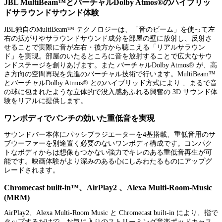
JBL MultiBeam™とバーチャルDolby Atmos®のハイブリッ
ドサラウンドサウンド体験
JBL独自のMultiBeam™ テクノロジーは、「音のビーム」を使って左
右の拡がりやサラウンドサウンド成分を部屋の壁に放射し、反射さ
せることで実際に音が左右・後方から聴こえる「リアルサラウン
ド」を実現。部屋のいたるところに音を放射することで広大なサウ
ンドステージを創りあげます。また バーチャルDolby Atmos® が、高
さ方向の空間再現を先進のバーチャル技術で行います。MultiBeam™
とバーチャルDolby Atmos® とのハイブリッド方式により 、まるで音
の球に包まれたような立体的で没入感あふれる興奮の 3D サウンド体
験をリアルに提供します。
ワンボディでパンチの効いた重低音を実現
サウンドバー本体にパッシブラジエーターを4基搭載、重低音用のサ
ブウーファーを別途置く必要のないワンボディ構成です。コンパク
トなボディからは想像もつかない強力でキレのある重低音再生が可
能です。映画体験がより深みのある心にしみわたるものにアップグ
レードされます。
Chromecast built-in™、AirPlay2 、Alexa Multi-Room-Music
(MRM)
AirPlay2、Alexa Multi-Room Music と Chromecast built-in により、指で
タップするだけで、お気に入りのストリーミング音楽ポッドキャス