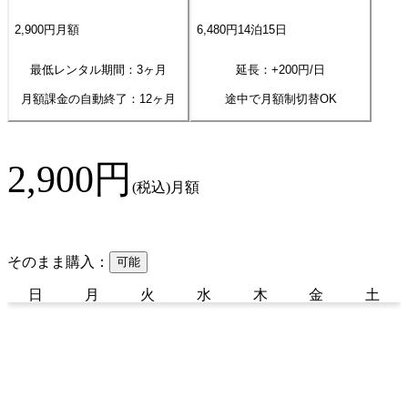
2,900
円
月額
6,480
円
14
泊
15
日
最低レンタル期間：3ヶ月
延長：+
200
円/日
月額課金の自動終了：
12
ヶ月
途中で月額制切替OK
2,900
円
(税込)
月額
そのまま購入：
可能
日
月
火
水
木
金
土