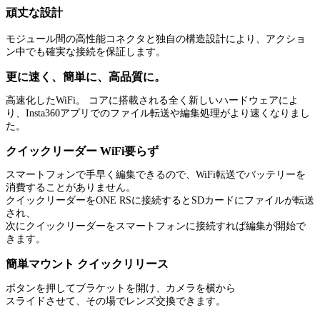
頑丈な設計
モジュール間の高性能コネクタと独自の構造設計により、アクショ
ン中でも確実な接続を保証します。
更に速く、簡単に、高品質に。
高速化したWiFi。 コアに搭載される全く新しいハードウェアによ
り、Insta360アプリでのファイル転送や編集処理がより速くなりまし
た。
クイックリーダー WiFi要らず
スマートフォンで手早く編集できるので、WiFi転送でバッテリーを
消費することがありません。
クイックリーダーをONE RSに接続するとSDカードにファイルが転送
され、
次にクイックリーダーをスマートフォンに接続すれば編集が開始で
きます。
簡単マウント クイックリリース
ボタンを押してブラケットを開け、カメラを横から
スライドさせて、その場でレンズ交換できます。