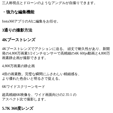
三人称視点とドローンのようなアングルが自撮りできます。
・強力な編集機能
Insta360アプリのAIに編集をお任せ。
3通りの撮影方法
4Kブーストレンズ
4Kブーストレンズでアクションに迫る。 頑丈で耐久性があり、新開
発の4,800万画素1/2インチセンサーで高精細の4K 60fps動画と4,800万
画素静止画が撮影できます。
4,800万画素の静止画
4倍の画素数。完璧な瞬間にふさわしい精細感を、
より優れた色合いと明るさで捉える。
6Kワイドスクリーンモード
超高精細6K映像を、ワイド画面向けの2.35:1 の
アスペクト比で撮影します。
5.7K 360度レンズ