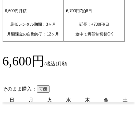
6,600
円
月額
6,700
円
7
泊
8
日
最低レンタル期間：3ヶ月
延長：+
700
円/日
月額課金の自動終了：
12
ヶ月
途中で月額制切替OK
6,600
円
(税込)
月額
そのまま購入：
可能
日
月
火
水
木
金
土