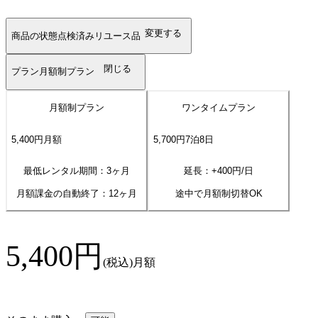
変更する
商品の状態
点検済みリユース品
閉じる
プラン
月額制プラン
月額制プラン
ワンタイムプラン
5,400
円
月額
5,700
円
7
泊
8
日
最低レンタル期間：3ヶ月
延長：+
400
円/日
月額課金の自動終了：
12
ヶ月
途中で月額制切替OK
5,400
円
(税込)
月額