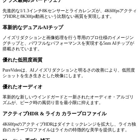
クラス最高のハードウェア
先進的な1/1.3インチ8Kセンサーとライカレンズが、4K60fpsアクティ
ブHDRと8K30fps動画という比類ない画質を実現します。
革新的なデュアルAIチップ
ノイズリダクションと画像処理を行う専用のプロ仕様のイメージン
グチップと、パワフルなパフォーマンスを実現する5nm AIチップが
搭載されています。
優れた低照度画質
PureVideoは、AIノイズリダクションと明るさの改善により、低照度
ショットを生き生きとした映像にします。
優れたオーディオ
革新的な新しいウインドガードと一新されたオーディオ・アルゴリ
ズムが、ピーク時の風切り音を最小限に抑えます。
アクティブHDR & ライカ カラープロファイル
4K60fpsのアクティブHDRはダイナミックレンジを拡大し、ライカ独
自のカラープロファイルはライカの特徴的な美学を提供します。