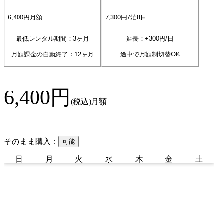
6,400
円
月額
7,300
円
7
泊
8
日
最低レンタル期間：3ヶ月
延長：+
300
円/日
月額課金の自動終了：
12
ヶ月
途中で月額制切替OK
6,400
円
(税込)
月額
そのまま購入：
可能
日
月
火
水
木
金
土