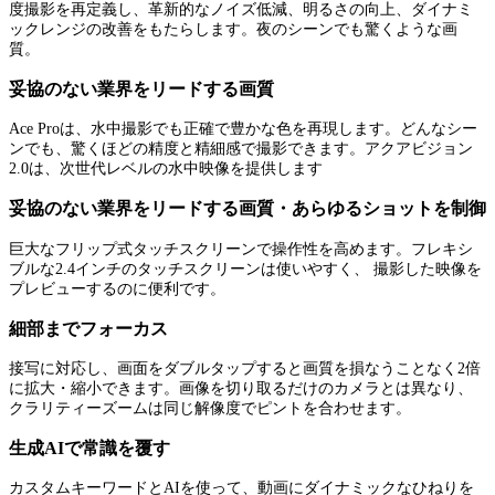
度撮影を再定義し、革新的なノイズ低減、明るさの向上、ダイナミ
ックレンジの改善をもたらします。夜のシーンでも驚くような画
質。
妥協のない業界をリードする画質
Ace Proは、水中撮影でも正確で豊かな色を再現します。どんなシー
ンでも、驚くほどの精度と精細感で撮影できます。アクアビジョン
2.0は、次世代レベルの水中映像を提供します
妥協のない業界をリードする画質・あらゆるショットを制御
巨大なフリップ式タッチスクリーンで操作性を高めます。フレキシ
ブルな2.4インチのタッチスクリーンは使いやすく、 撮影した映像を
プレビューするのに便利です。
細部までフォーカス
接写に対応し、画面をダブルタップすると画質を損なうことなく2倍
に拡大・縮小できます。画像を切り取るだけのカメラとは異なり、
クラリティーズームは同じ解像度でピントを合わせます。
生成AIで常識を覆す
カスタムキーワードとAIを使って、動画にダイナミックなひねりを