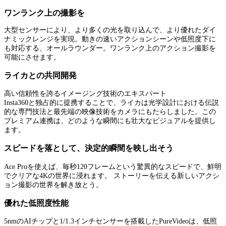
ワンランク上の撮影を
大型センサーにより、より多くの光を取り込んで、より優れたダイ
ナミックレンジを実現。動きの速いアクションシーンや低照度下に
も対応する、オールラウンダー。ワンランク上のアクション撮影を
可能にさせます。
ライカとの共同開発
高い信頼性を誇るイメージング技術のエキスパート
Insta360と独占的に提携することで、ライカは光学設計における伝説
的な専門技法と最先端の映像技術をカメラにもたらしました。この
プレミアム連携は、どのような瞬間にも壮大なビジュアルを提供し
ます。
スピードを落として、決定的瞬間を映し出そう
Ace Proを使えば、毎秒120フレームという驚異的なスピードで、鮮明
でクリアな4Kの世界に浸れます。 ストーリーを伝える新しいアクシ
ョン撮影の世界を解き放とう。
優れた低照度性能
5nmのAIチップと1/1.3インチセンサーを搭載したPureVideoは、低照