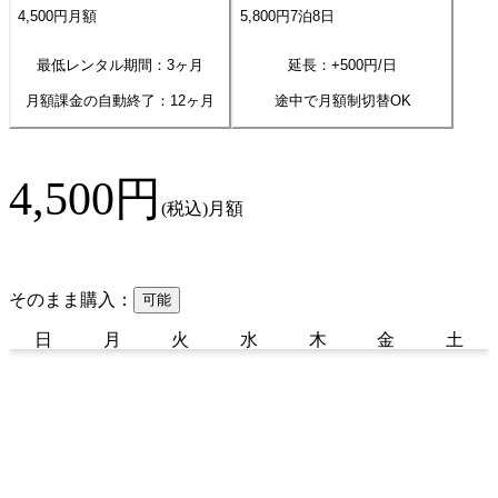
4,500
円
月額
5,800
円
7
泊
8
日
最低レンタル期間：3ヶ月
延長：+
500
円/日
月額課金の自動終了：
12
ヶ月
途中で月額制切替OK
4,500
円
(税込)
月額
そのまま購入：
可能
日
月
火
水
木
金
土