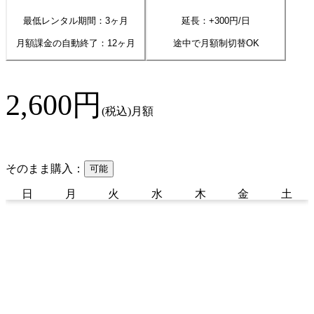
最低レンタル期間：3ヶ月
延長：+
300
円/日
月額課金の自動終了：
12
ヶ月
途中で月額制切替OK
2,600
円
(税込)
月額
そのまま購入：
可能
日
月
火
水
木
金
土