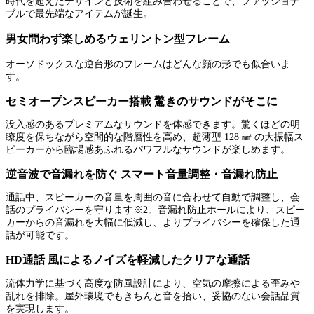
時代を超えたデザインと技術を組み合わせることで、ファッショナ
ブルで最先端なアイテムが誕生。
男女問わず楽しめるウェリントン型フレーム
オーソドックスな逆台形のフレームはどんな顔の形でも似合いま
す。
セミオープンスピーカー搭載 驚きのサウンドがそこに
没入感のあるプレミアムなサウンドを体感できます。驚くほどの明
瞭度を保ちながら空間的な階層性を高め、超薄型 128 ㎟ の大振幅ス
ピーカーから臨場感あふれるパワフルなサウンドが楽しめます。
逆音波で音漏れを防ぐ スマート音量調整・音漏れ防止
通話中、スピーカーの音量を周囲の音に合わせて自動で調整し、会
話のプライバシーを守ります※2。音漏れ防止ホールにより、スピー
カーからの音漏れを大幅に低減し、よりプライバシーを確保した通
話が可能です。
HD通話 風によるノイズを軽減したクリアな通話
流体力学に基づく高度な防風設計により、空気の摩擦による歪みや
乱れを排除。屋外環境でもきちんと音を拾い、妥協のない会話品質
を実現します。