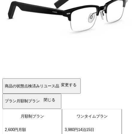
変更する
商品の状態
点検済みリユース品
閉じる
プラン
月額制プラン
月額制プラン
ワンタイムプラン
2,600
円
月額
3,980
円
14
泊
15
日