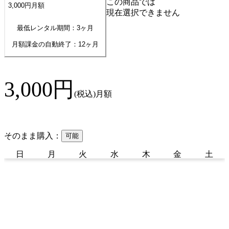
この商品では
3,000
円
月額
現在選択できません
最低レンタル期間：3ヶ月
月額課金の自動終了：
12
ヶ月
3,000
円
(税込)
月額
そのまま購入：
可能
日
月
火
水
木
金
土