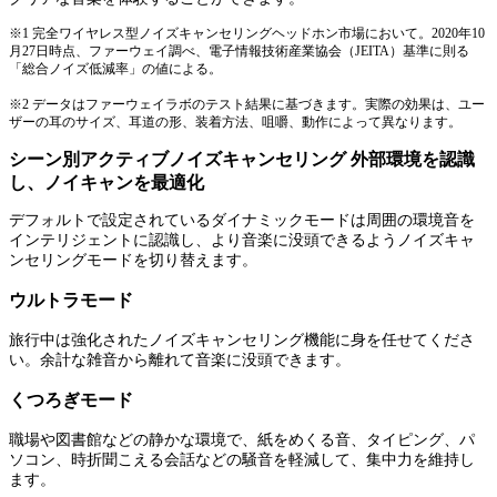
※1 完全ワイヤレス型ノイズキャンセリングヘッドホン市場において。2020年10
月27日時点、ファーウェイ調べ、電子情報技術産業協会（JEITA）基準に則る
「総合ノイズ低減率」の値による。
※2 データはファーウェイラボのテスト結果に基づきます。実際の効果は、ユー
ザーの耳のサイズ、耳道の形、装着方法、咀嚼、動作によって異なります。
シーン別アクティブノイズキャンセリング 外部環境を認識
し、ノイキャンを最適化
デフォルトで設定されているダイナミックモードは周囲の環境音を
インテリジェントに認識し、より音楽に没頭できるようノイズキャ
ンセリングモードを切り替えます。
ウルトラモード
旅行中は強化されたノイズキャンセリング機能に身を任せてくださ
い。余計な雑音から離れて音楽に没頭できます。
くつろぎモード
職場や図書館などの静かな環境で、紙をめくる音、タイピング、パ
ソコン、時折聞こえる会話などの騒音を軽減して、集中力を維持し
ます。