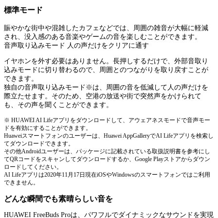
標準モード
賑やかな街中や混雑したカフェなどでは、周囲の雑音が大幅に軽減
され、没入感のある音楽やゲームの音を楽しむことができます。
音声取り込みモード 人の声だけをクリアに通す
イヤホンを外す必要はありません。長押しするだけで、外部音取り
込みモードに切り替わるので、周囲とのつながりを取り戻すことが
できます。
独自の音声取り込みモード※は、周囲の音を低減して人の声だけを
際立たせます。そのため、空港の放送や街で突然声をかけられて
も、その声を聞くことができます。
※ HUAWEI AI Lifeアプリをダウンロードして、アウェアネスモードで音声モー
ドを有効にすることができます。
Huaweiスマートフォンのユーザーは、Huawei AppGalleryでAI Lifeアプリを検索し
てダウンロードできます。
その他Androidユーザーは、パッケージに記載されている取扱説明書を参考にし
てQRコードをスキャンしてダウンロードするか、Google Playストアからダウン
ロードしてください。
AI Lifeアプリは2020年11月17日現在iOSやWindowsのスマートフォンではご利用
できません。
どんな瞬間でも素晴らしい音を
HUAWEI FreeBuds Proは、パワフルでダイナミックなサウンドを実現