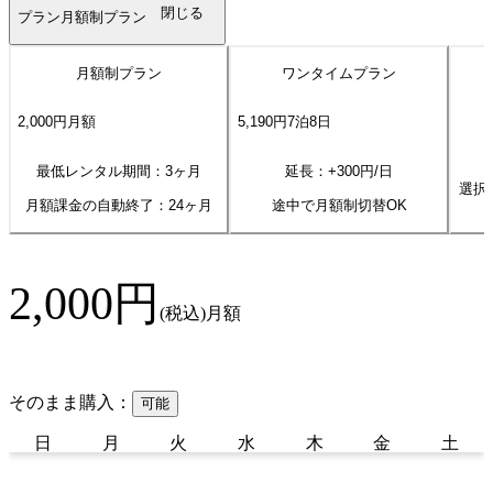
閉じる
プラン
月額制プラン
月額制プラン
ワンタイムプラン
2,000
円
月額
5,190
円
7
泊
8
日
最低レンタル期間：3ヶ月
延長：+
300
円/日
選択
月額課金の自動終了：
24
ヶ月
途中で月額制切替OK
2,000
円
(税込)
月額
そのまま購入：
可能
日
月
火
水
木
金
土