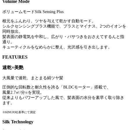
Volume Mode
ボリュームモードSilk Sensing Plus
根元をふんわり、ツヤを与えて乾かす自動モード。
シルクセンシングプラス機能で、プラスとマイナス、2つのイオンを
同時放出。
髪表面の静電気を中和し、広がり・パサつきをおさえてするんと指
通り。
キューティクルをなめらかに整え、光沢感を引き出します。
FEATURES
速乾×美艶
大風量で速乾、まとまる絹ツヤ髪
圧倒的な回転数と耐久性を誇る「BLDCモーター」搭載で、
風量2.7㎥/分
を実現。
※
従来よりもパワーアップした風で、髪表面の水分を素早く取り除き
ます。
※KINUJO社基準にて測定
Silk Technology