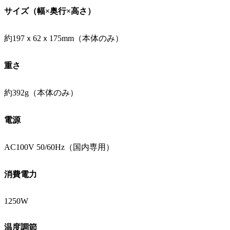
サイズ（幅×奥行×高さ）
約197ｘ62ｘ175mm（本体のみ）
重さ
約392g（本体のみ）
電源
AC100V 50/60Hz（国内専用）
消費電力
1250W
温度調節