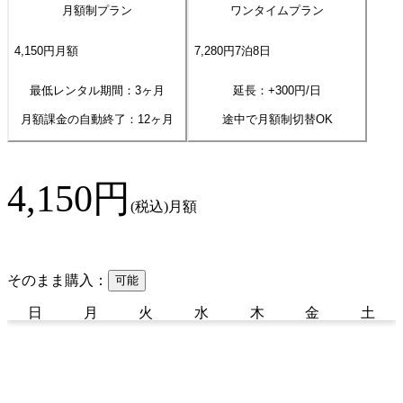
月額制プラン
ワンタイムプラン
4,150
円
月額
7,280
円
7
泊
8
日
最低レンタル期間：3ヶ月
延長：+
300
円/日
月額課金の自動終了：
12
ヶ月
途中で月額制切替OK
4,150
円
(税込)
月額
そのまま購入：
可能
日
月
火
水
木
金
土