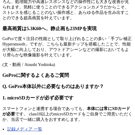
ろん、処理能力や高速レスポンスなどの操作性にも大きな改善が見
られます。気軽に使うことのできるアクションカメラだからこそ、
ストレスを感じることのない操作感と、あらゆる作品を生み出すこ
とのできる超高画質を叶えています。
最高画質は5.3K60へ、静止画も23MPを実現
GoProで度々注目の性能として取り上げれることの多い「手ブレ補正
Hypersmooth」ですが、こちらも最新チップを搭載したことで、性能
が大幅に向上しており、アウトドアシーンなどの撮影においてもよ
り滑らかな映像撮影を叶えています。
(文・動画 / Atsushi Yoshioka)
GoProに関するよくあるご質問
Q. GoPro本体以外に必要なものはありますか？
1. microSDカードが必ず必要です
スマートフォンと連携する場合であっても、
本体には常にSDカード
が必要
です。 class10以上のmicroSDカードをご自身でご用意いただく
か、当店で一緒に購入をおすすめします。
記録メディア 一覧