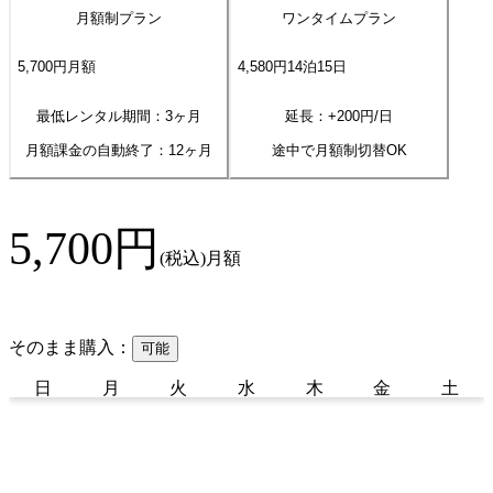
月額制プラン
ワンタイムプラン
5,700
円
月額
4,580
円
14
泊
15
日
最低レンタル期間：3ヶ月
延長：+
200
円/日
月額課金の自動終了：
12
ヶ月
途中で月額制切替OK
5,700
円
(税込)
月額
そのまま購入：
可能
日
月
火
水
木
金
土