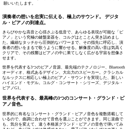
願いいたします。
演奏者の想いを忠実に伝える、極上のサウンド。 デジタ
ル・ピアノの到達点。
きらびやかな高音と心揺さぶる低音で、あらゆる表現が可能な「ピ
アノ」という究極の鍵盤楽器を、コルグはとことん突き詰めまし
た。繊細なタッチから圧倒的なパワーまで、その指先に呼応し、演
奏者の想いをまるで歌うように響かせる。解像度の高い音は気高く
クリアで、その残響はピアノの中に果てしなく広がる宇宙を想像さ
せます。
世界を代表する3つのピアノ音源、最先端のテクノロジー、Bluetooth
オーディオ、格式あるデザイン、大出力のスピーカー。クラシカル
なルックスに相応しい極上のピアノ・サウンドを実現した、新しい
ハイエンド・モデル。コルグ・コンサート・シリーズ、デジタル・
ピアノG1。
世界を代表する、最高峰の3つのコンサート・グランド・ピ
アノ音色。
世界的に有名なコンサート・グランド・ピアノ音色を複数搭載して
いるので、曲調に合わせて音色を選ぶことができます。同じ楽曲で
も、気分を変えて、違う本格派グランド・ピアノの音色で弾いてみ