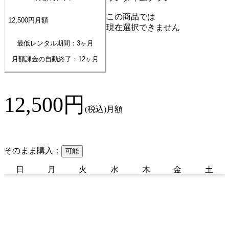
この商品では
12,500
円
月額
現在選択できません
最低レンタル期間：3ヶ月
月額課金の自動終了：
12
ヶ月
12,500
円
(税込)
月額
そのまま購入：
可能
日
月
火
水
木
金
土