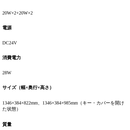
20W×2+20W×2
電源
DC24V
消費電力
28W
サイズ（幅×奥行×高さ）
1346×384×822mm、1346×384×985mm（キー・カバーを開け
た状態）
質量