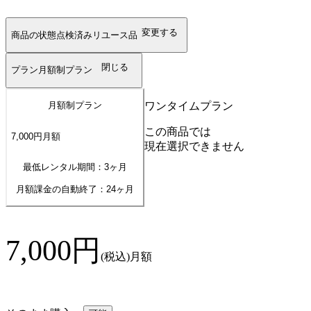
変更する
商品の状態
点検済みリユース品
閉じる
プラン
月額制プラン
ワンタイムプラン
月額制プラン
この商品では
7,000
円
月額
現在選択できません
最低レンタル期間：3ヶ月
月額課金の自動終了：
24
ヶ月
7,000
円
(税込)
月額