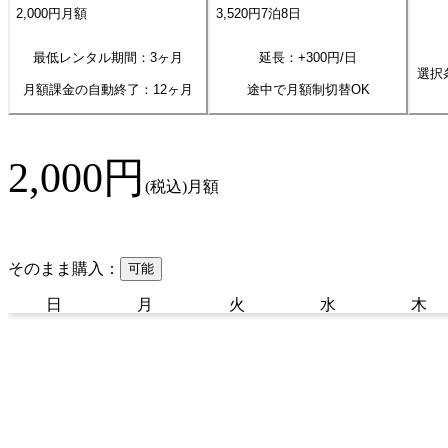
2,000
円
月額
3,520
円
7
泊
8
日
最低レンタル期間：3ヶ月
延長：+
300
円/日
選択
月額課金の自動終了：
12
ヶ月
途中で月額制切替OK
2,000
円
(税込)
月額
そのまま購入：
可能
日
月
火
水
木