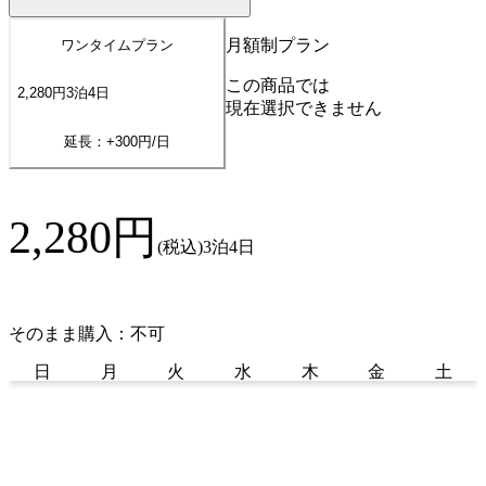
月額制プラン
ワンタイムプラン
この商品では
2,280
円
3
泊
4
日
現在選択できません
延長：+
300
円/日
2,280
円
(税込)
3泊4日
そのまま購入：不可
日
月
火
水
木
金
土