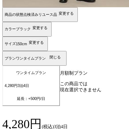
変更する
商品の状態
点検済みリユース品
変更する
カラー
ブラック
変更する
サイズ
150cm
閉じる
プラン
ワンタイムプラン
月額制プラン
ワンタイムプラン
この商品では
4,280
円
3
泊
4
日
現在選択できません
延長：+
500
円/日
4,280
円
(税込)
3泊4日