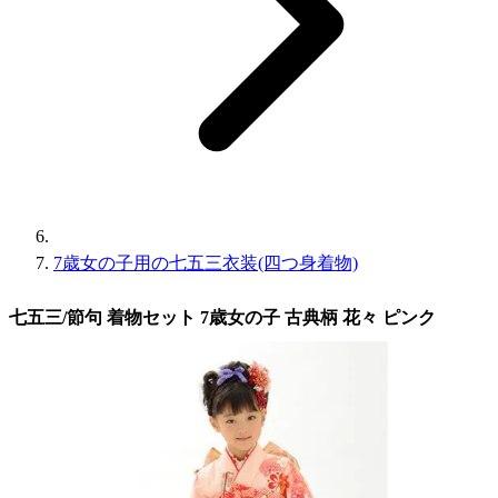
7歳女の子用の七五三衣装(四つ身着物)
七五三/節句 着物セット 7歳女の子 古典柄 花々 ピンク