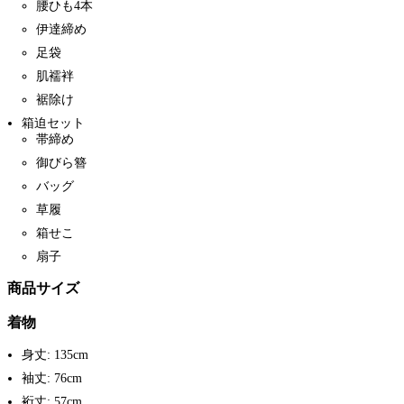
腰ひも4本
伊達締め
足袋
肌襦袢
裾除け
箱迫セット
帯締め
御びら簪
バッグ
草履
箱せこ
扇子
商品サイズ
着物
身丈: 135cm
袖丈: 76cm
裄丈: 57cm