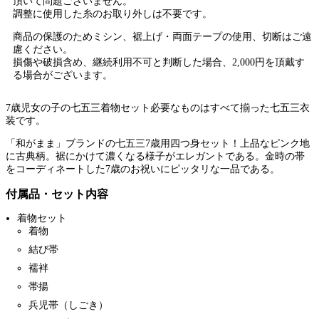
頂いて問題ございません。
調整に使用した糸のお取り外しは不要です。
商品の保護のためミシン、裾上げ・両面テープの使用、切断はご遠
慮ください。
損傷や破損含め、継続利用不可と判断した場合、2,000円を頂戴す
る場合がございます。
7歳児女の子の七五三着物セット必要なものはすべて揃った七五三衣
装です。
「和がまま」ブランドの七五三7歳用四つ身セット！上品なピンク地
に古典柄。裾にかけて濃くなる様子がエレガントである。金時の帯
をコーディネートした7歳のお祝いにピッタリな一品である。
付属品・セット内容
着物セット
着物
結び帯
襦袢
帯揚
兵児帯（しごき）