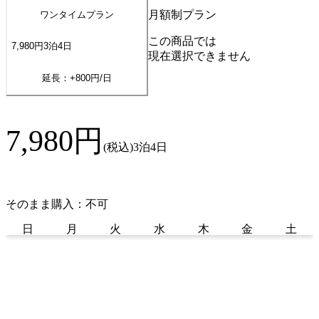
月額制プラン
ワンタイムプラン
この商品では
7,980
円
3
泊
4
日
現在選択できません
延長：+
800
円/日
7,980
円
(税込)
3泊4日
そのまま購入：不可
日
月
火
水
木
金
土