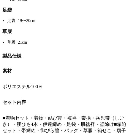
足袋
足袋: 19〜20cm
草履
草履: 21cm
製品仕様
素材
ポリエステル100％
セット内容
■着物セット・着物・結び帯・襦袢・帯揚・兵児帯（しご
き）・腰ひも4本・伊達締め・足袋・肌襦袢・裾除け■箱迫
セット・帯締め・御びら簪・バッグ・草履・箱せこ・扇子