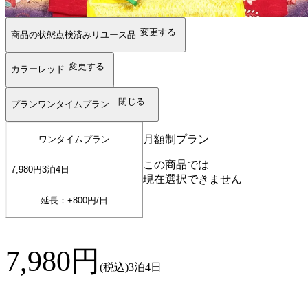
変更する
商品の状態
点検済みリユース品
変更する
カラー
レッド
閉じる
プラン
ワンタイムプラン
月額制プラン
ワンタイムプラン
この商品では
7,980
円
3
泊
4
日
現在選択できません
延長：+
800
円/日
7,980
円
(税込)
3泊4日