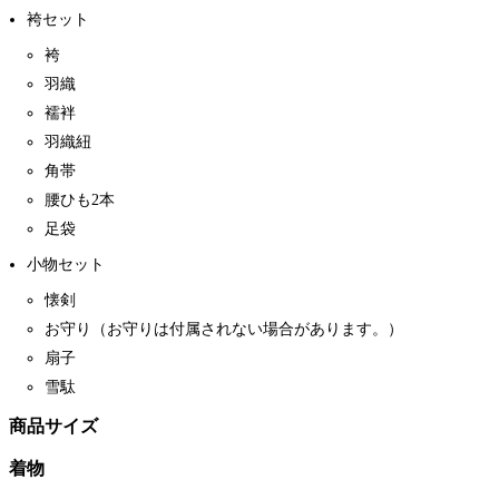
袴セット
袴
羽織
襦袢
羽織紐
角帯
腰ひも2本
足袋
小物セット
懐剣
お守り（お守りは付属されない場合があります。）
扇子
雪駄
商品サイズ
着物