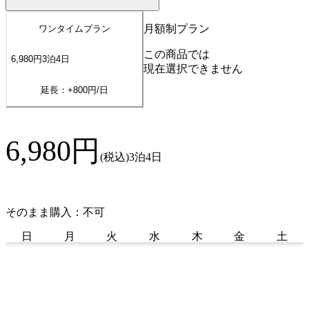
月額制プラン
ワンタイムプラン
この商品では
6,980
円
3
泊
4
日
現在選択できません
延長：+
800
円/日
6,980
円
(税込)
3泊4日
そのまま購入：不可
日
月
火
水
木
金
土