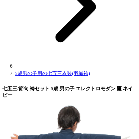
5歳男の子用の七五三衣装(羽織袴)
七五三/節句 袴セット 5歳 男の子 エレクトロモダン 鷹 ネイ
ビー